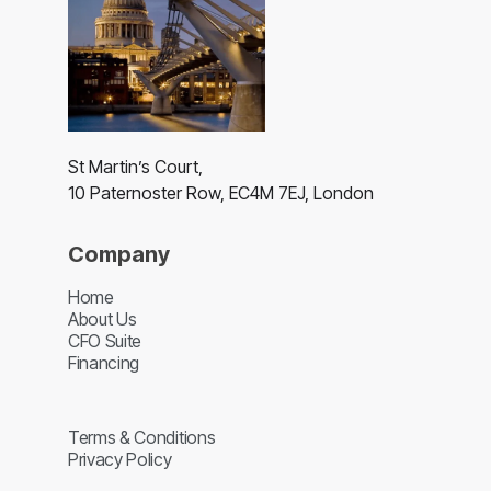
St Martin’s Court,
10 Paternoster Row, EC4M 7EJ, London
Company
Home
About Us
CFO Suite
Financing
Terms & Conditions
Privacy Policy