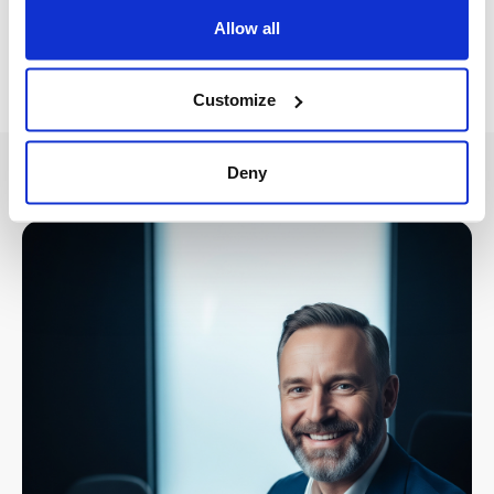
do 10 dnia następnego miesiąca. Bez gonienia i bez
Allow all
„kiedy?".
Customize
Deny