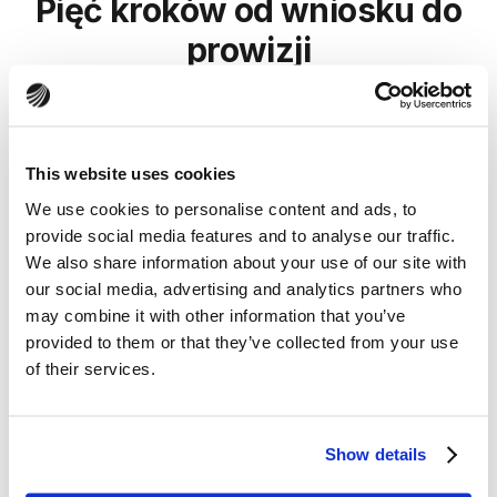
Pięć kroków od wniosku do
prowizji
Krok 1:
Składasz wniosek w imieniu klienta
Wypełniasz krótki formularz. Klient daje zgody i loguje się
do banku przez Kontomatik.
This website uses cookies
Krok 2:
Analiza i decyzja kredytowa
We use cookies to personalise content and ads, to
CreditMetrics™ analizuje wniosek od razu, analityk
provide social media features and to analyse our traffic.
potwierdza decyzję. Średnio odpowiadamy w 14,5 godziny,
We also share information about your use of our site with
najpóźniej w 24.
our social media, advertising and analytics partners who
Krok 3:
Klient podpisuje umowę online
may combine it with other information that you’ve
Po akceptacji oferty wysyłamy umowę. Klient podpisuje
provided to them or that they’ve collected from your use
online, bez wizyt w oddziale i bez kuriera.
Krok 4:
of their services.
Wypłata dla klienta
Środki trafiają na konto klienta w 2 godziny od podpisania
umowy.
Krok 5:
Twoja prowizja
Show details
Wystawiasz fakturę na Pave Poland Sp. z o.o. Wypłacamy