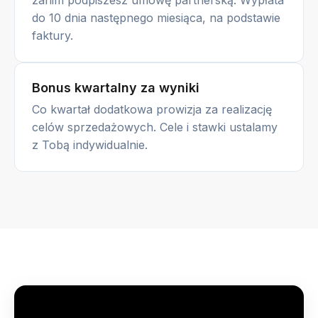
zanim podpiszesz umowę partnerską. Wypłata
do 10 dnia następnego miesiąca, na podstawie
faktury.
Bonus kwartalny za wyniki
Co kwartał dodatkowa prowizja za realizację
celów sprzedażowych. Cele i stawki ustalamy
z Tobą indywidualnie.