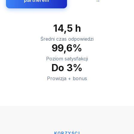
partnerem
→
14,5 h
Średni czas odpowiedzi
99,6%
Poziom satysfakcji
Do 3%
Prowizja + bonus
KORZYŚCI