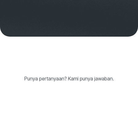
Punya pertanyaan? Kami punya jawaban.
1. Berapa biaya PaveNow

CFO Suite?
Kami menggunakan model
berlangganan SaaS transparan. Tidak