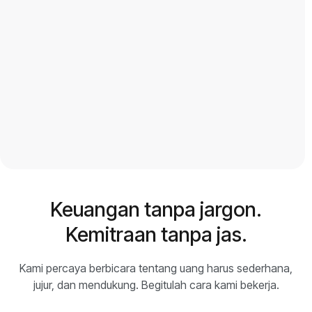
Anda memiliki ketenangan pikiran.
sama. (P
muncul,
bisnis l


Keuangan tanpa jargon.
Kemitraan tanpa jas.
Kami percaya berbicara tentang uang harus sederhana,
jujur, dan mendukung. Begitulah cara kami bekerja.