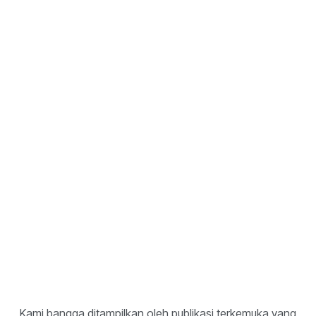
Alur kerja yang lebih cepat tanpa
mengorbankan keamanan
Lebih stabil daripada aplikasi mandiri biasa.
Fondasi yang jelas dan didukung bank untuk
operasi sehari-hari
Ketenangan pikiran saat Anda fokus pada
pertumbuhan
Kami bangga ditampilkan oleh publikasi terkemuka yang