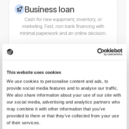
Business loan
Cash for new equipment, inventory, or
marketing. Fast, non bank financing with
minimal paperwork and an online decision.
Tax and ZUS loan
This website uses cookies
We use cookies to personalise content and ads, to
A dedicated loan to cover tax or ZUS
provide social media features and to analyse our traffic.
obligations on time, so you can breathe
We also share information about your use of our site with
easier and focus on running your business.
our social media, advertising and analytics partners who
may combine it with other information that you’ve
provided to them or that they’ve collected from your use
of their services.