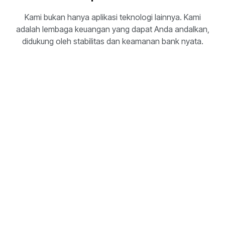
Kami bukan hanya aplikasi teknologi lainnya. Kami
adalah lembaga keuangan yang dapat Anda andalkan,
didukung oleh stabilitas dan keamanan bank nyata.
Dibangun di atas infrastruktur dan standar
tingkat bank
Enkripsi canggih dan penyimpanan data
yang aman
Pendekatan GDPR-first terhadap data
pribadi dan bisnis
Kontrol akses dan proses keamanan yang
dirancang untuk skala