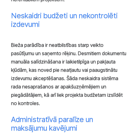
Neskaidri budžeti un nekontrolēti
izdevumi
Bieža parādība ir neatbilstības starp veikto
pasūtījumu un saņemto rēķinu. Desmitiem dokumentu
manuāla salīdzināšana ir laikietilpīga un pakļauta
kļūdām, kas noved pie neatļautu vai paaugstinātu
izdevumu akceptēšanas. Šāda neskaidra sistēma
rada nesaprašanos ar apakšuzņēmējiem un
piegādātājiem, kā arī liek projekta budžetam izslīdēt
no kontroles.
Administratīvā paralīze un
maksājumu kavējumi