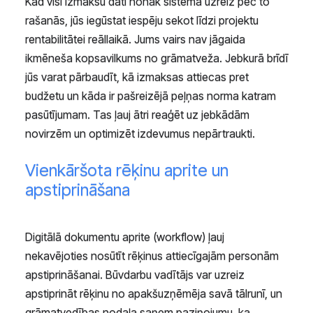
Kad visi izmaksu dati nonāk sistēmā uzreiz pēc to
rašanās, jūs iegūstat iespēju sekot līdzi projektu
rentabilitātei reāllaikā. Jums vairs nav jāgaida
ikmēneša kopsavilkums no grāmatveža. Jebkurā brīdī
jūs varat pārbaudīt, kā izmaksas attiecas pret
budžetu un kāda ir pašreizējā peļņas norma katram
pasūtījumam. Tas ļauj ātri reaģēt uz jebkādām
novirzēm un optimizēt izdevumus nepārtraukti.
Vienkāršota rēķinu aprite un
apstiprināšana
Digitālā dokumentu aprite (workflow) ļauj
nekavējoties nosūtīt rēķinus attiecīgajām personām
apstiprināšanai. Būvdarbu vadītājs var uzreiz
apstiprināt rēķinu no apakšuzņēmēja savā tālrunī, un
grāmatvedības nodaļa saņem paziņojumu, ka