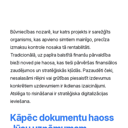
Būvniecības nozarē, kur katrs projekts ir sarežģīts
organisms, kas apvieno simtiem mainīgo, precīza
izmaksu kontrole nosaka tā rentabilitāti.
Tradicionālā, uz papīra balstītā finanšu pārvaldība
bieži noved pie haosa, kas tieši pārvēršas finansiālos
zaudējumos un stratēģiskās kļūdās. Pazaudēti čeki,
nesalasāmi rēķini vai grūtības piesaistīt izdevumus
konkrētiem uzdevumiem ir ikdienas izaicinājumi.
Atslēga to risināšanai ir stratēģiska digitalizācijas
ieviešana.
Kāpēc dokumentu haoss