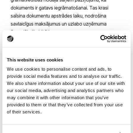
dokuments ir gatavs iegrāmatošanai. Tas krasi
saīsina dokumentu apstrādes laiku, nodrošina
savlaicīgus maksājumus un uzlabo uzņēmuma
finansiālo likviditāti.
Ieguvumi, kurus sajutīsiet
nekavējoties
This website uses cookies
We use cookies to personalise content and ads, to
provide social media features and to analyse our traffic.
Digitālās izmaksu pārvaldības ieviešana ir
We also share information about your use of our site with
fundamentālas pārmaiņas, kas sniedz izmērāmus
our social media, advertising and analytics partners who
ieguvumus:
may combine it with other information that you’ve
provided to them or that they’ve collected from your use
Laika un naudas ietaupījums
- Rutīnas
of their services.
uzdevumu, piemēram, datu ievades vai
izdevumu kategorizēšanas, automatizācija
ietaupa darba stundas un samazina cilvēcisko