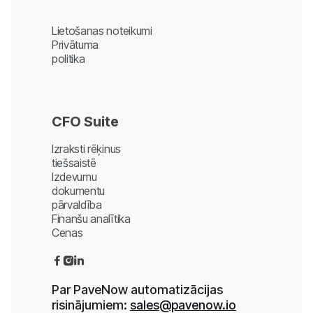
Lietošanas noteikumi
Privātuma
politika
CFO Suite
Izraksti rēķinus
tiešsaistē
Izdevumu
dokumentu
pārvaldība
Finanšu analītika
Cenas



Par PaveNow automatizācijas
risinājumiem:
sales@pavenow.io