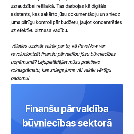
uzraudzībai reāllaikā. Tas darbojas kā digitāls
asistents, kas sakārto jūsu dokumentāciju un sniedz
jums pilnīgu kontroli pār budžetu, ļaujot koncentrēties
uz efektīvu biznesa vadību.
Vēlaties uzzināt vairāk par to, kā PaveNow var
revolucionizēt finanšu pārvaldību jūsu būvniecības
uzņēmumā? Lejupielādējiet mūsu praktisko
rokasgrāmatu, kas sniegs jums vēl vairāk vērtīgu
padomu!
Finanšu pārvaldība
būvniecības sektorā