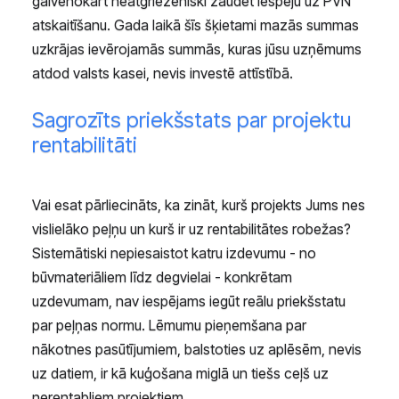
galvenokārt neatgriezeniski zaudēt iespēju uz PVN
atskaitīšanu. Gada laikā šīs šķietami mazās summas
uzkrājas ievērojamās summās, kuras jūsu uzņēmums
atdod valsts kasei, nevis investē attīstībā.
Sagrozīts priekšstats par projektu
rentabilitāti
Vai esat pārliecināts, ka zināt, kurš projekts Jums nes
vislielāko peļņu un kurš ir uz rentabilitātes robežas?
Sistemātiski nepiesaistot katru izdevumu - no
būvmateriāliem līdz degvielai - konkrētam
uzdevumam, nav iespējams iegūt reālu priekšstatu
par peļņas normu. Lēmumu pieņemšana par
nākotnes pasūtījumiem, balstoties uz aplēsēm, nevis
uz datiem, ir kā kuģošana miglā un tiešs ceļš uz
nerentabliem projektiem.