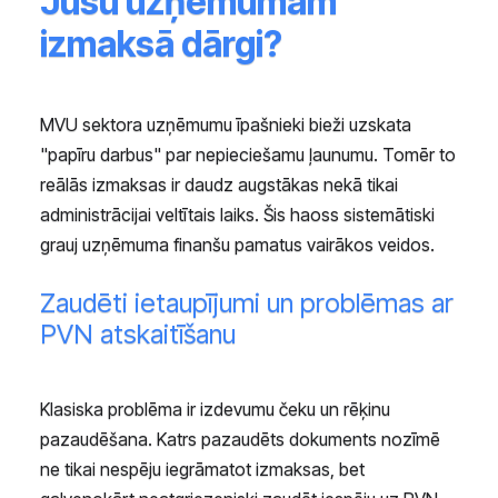
Jūsu uzņēmumam
izmaksā dārgi?
MVU sektora uzņēmumu īpašnieki bieži uzskata
"papīru darbus" par nepieciešamu ļaunumu. Tomēr to
reālās izmaksas ir daudz augstākas nekā tikai
administrācijai veltītais laiks. Šis haoss sistemātiski
grauj uzņēmuma finanšu pamatus vairākos veidos.
Zaudēti ietaupījumi un problēmas ar
PVN atskaitīšanu
Klasiska problēma ir izdevumu čeku un rēķinu
pazaudēšana. Katrs pazaudēts dokuments nozīmē
ne tikai nespēju iegrāmatot izmaksas, bet