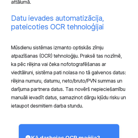
attālumā.
Datu ievades automatizācija,
pateicoties OCR tehnoloģijai
Mūsdienu sistēmas izmanto optiskās zīmju
atpazīšanas (OCR) tehnoloģiju. Praksē tas nozīmē,
ka pēc rēķina vai čeka nofotografēšanas ar
viedtālruni, sistēma pati nolasa no tā galvenos datus:
rēķina numuru, datumu, neto/bruto/PVN summas un
darījuma partnera datus. Tas novērš nepieciešamību
manuāli ievadīt datus, samazinot dārgu kļūdu risku un
ietaupot desmitiem darba stundu.
Kā darbojas OCR maģija?