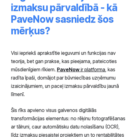
izmaksu pārvaldībā - kā
PaveNow sasniedz šos
mērķus?
Visi iepriekš aprakstītie ieguvumi un funkcijas nav
teorija, bet gan prakse, kas pieejama, pateicoties
mūsdienīgiem rīkiem.
PaveNow
ir platforma
, kas
radīta īpaši, domājot par būvniecības uzņēmumu
izaicinājumiem, un paceļ izmaksu pārvaldību jaunā
līmenī.
Šis rīks apvieno visus galvenos digitālās
transformācijas elementus: no rēķinu fotografēšanas
ar tālruni, caur automātisku datu nolasīšanu (OCR),
līdz izmaksu piesaistei projektiem un to rentabilitātes