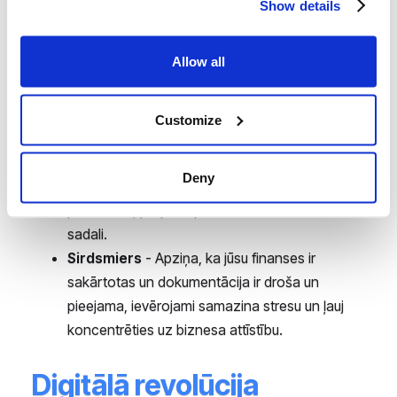
Show details
kļūdu skaitu. Tas pārvēršas reālos ietaupījumos.
Lielāka precizitāte un mazāk kļūdu
-
Allow all
Digitālās sistēmas novērš ar manuālu datu
apstrādi saistīto kļūdu risku, kas palielina
finanšu precizitāti un atbilstību noteikumiem.
Customize
Labāki biznesa lēmumi
- Ar pilnīgu un aktuālu
priekšstatu par uzņēmuma finansēm jūs varat
Deny
pieņemt pārdomātus lēmumus par budžeta
plānošanu, projektu plānošanu un resursu
sadali.
Sirdsmiers
- Apziņa, ka jūsu finanses ir
sakārtotas un dokumentācija ir droša un
pieejama, ievērojami samazina stresu un ļauj
koncentrēties uz biznesa attīstību.
Digitālā revolūcija