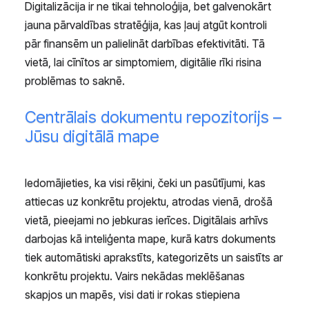
Digitalizācija ir ne tikai tehnoloģija, bet galvenokārt
jauna pārvaldības stratēģija, kas ļauj atgūt kontroli
pār finansēm un palielināt darbības efektivitāti. Tā
vietā, lai cīnītos ar simptomiem, digitālie rīki risina
problēmas to saknē.
Centrālais dokumentu repozitorijs –
Jūsu digitālā mape
Iedomājieties, ka visi rēķini, čeki un pasūtījumi, kas
attiecas uz konkrētu projektu, atrodas vienā, drošā
vietā, pieejami no jebkuras ierīces. Digitālais arhīvs
darbojas kā inteliģenta mape, kurā katrs dokuments
tiek automātiski aprakstīts, kategorizēts un saistīts ar
konkrētu projektu. Vairs nekādas meklēšanas
skapjos un mapēs, visi dati ir rokas stiepiena