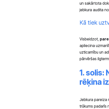
un sakārtota dok
jebkura audita nor
Kā tiek uz
Visbeidzot,
parei
apliecina uzmanīb
uzticamību un adm
pārvēršas ilgterm
1. soli
rēķina i
Jebkura pareiza 
trūkums padarīs 