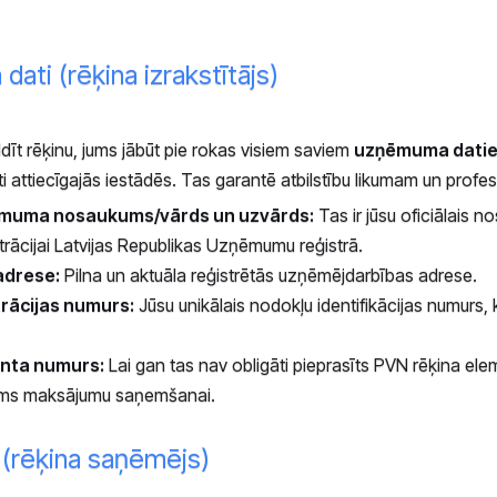
dati (rēķina izrakstītājs)
ldīt rēķinu, jums jābūt pie rokas visiem saviem
uzņēmuma dati
rēti attiecīgajās iestādēs. Tas garantē atbilstību likumam un profesi
ēmuma nosaukums/vārds un uzvārds:
Tas ir jūsu oficiālais 
istrācijai Latvijas Republikas Uzņēmumu reģistrā.
adrese:
Pilna un aktuāla reģistrētās uzņēmējdarbības adrese.
rācijas numurs:
Jūsu unikālais nodokļu identifikācijas numurs, 
nta numurs:
Lai gan tas nav obligāti pieprasīts PVN rēķina elem
ms maksājumu saņemšanai.
i (rēķina saņēmējs)