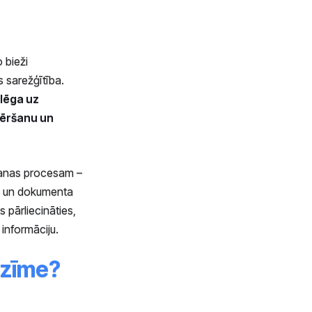
 bieži
s sarežģītība.
lēga uz
vēršanu un
īšanas procesam –
ai un dokumenta
s pārliecināties,
 informāciju.
nozīme?