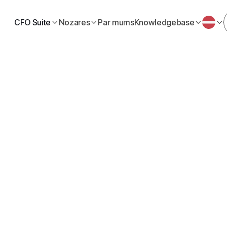
CFO Suite
Nozares
Par mums
Knowledgebase




Rēķinu
16.07.2025
reizi izrakstīt PVN rēķ
verošs soli pa solim c