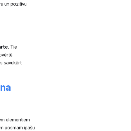
u un pozitīvu
arte
. Tie
novērtē
as savukārt
ana
iem elementiem
 šim posmam īpašu