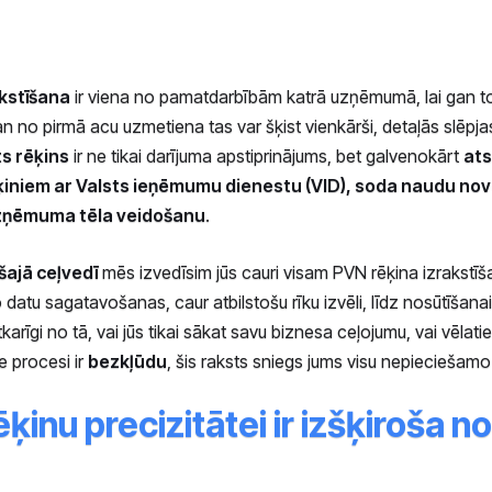
kstīšana
ir viena no pamatdarbībām katrā uzņēmumā, lai gan to
n no pirmā acu uzmetiena tas var šķist vienkārši, detaļās slēpja
ts rēķins
ir ne tikai darījuma apstiprinājums, bet galvenokārt
ats
ķiniem ar Valsts ieņēmumu dienestu (VID), soda naudu no
zņēmuma tēla veidošanu
.
šajā ceļvedī
mēs izvedīsim jūs cauri visam PVN rēķina izrakst
datu sagatavošanas, caur atbilstošu rīku izvēli, līdz nosūtīšan
arīgi no tā, vai jūs tikai sākat savu biznesa ceļojumu, vai vēlatie
e procesi ir
bezkļūdu
, šis raksts sniegs jums visu nepieciešamo
ķinu precizitātei ir izšķiroša 