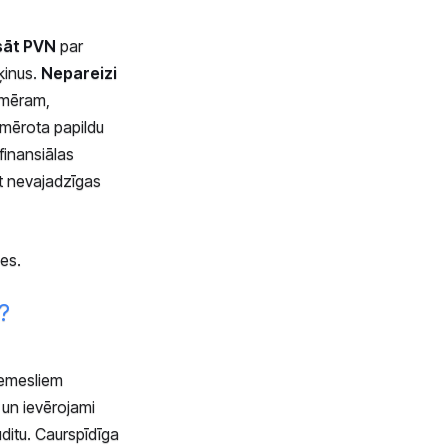
sāt PVN
par
ķinus.
Nepareizi
emēram,
emērota papildu
inansiālas
t nevajadzīgas
ies.
?
iemesliem
 un ievērojami
uditu. Caurspīdīga