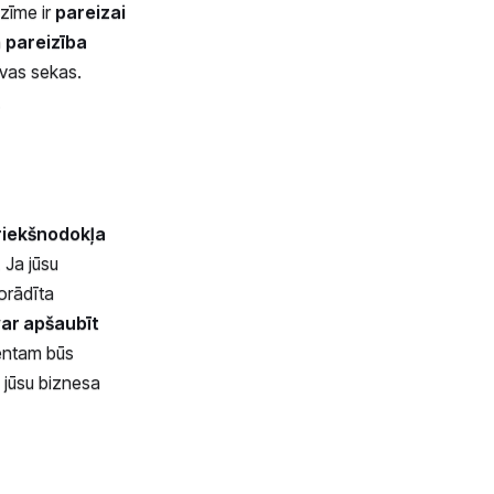
ozīme ir
pareizai
ā
pareizība
īvas sekas.
.
riekšnodokļa
 Ja jūsu
norādīta
ar apšaubīt
ientam būs
 jūsu biznesa