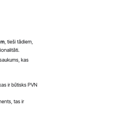
em
, tieši tādiem,
onalitāti.
nosaukums, kas
kas ir būtisks PVN
ents, tas ir