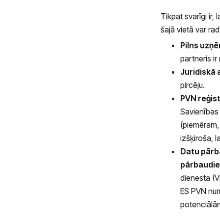
Tikpat svarīgi ir,
šajā vietā var ra
Pilns uzņ
partneris ir 
Juridiskā 
pircēju.
PVN reģist
Savienības 
(piemēram, 
izšķiroša, 
Datu pārb
pārbaudiet
dienesta (V
ES PVN numu
potenciālā