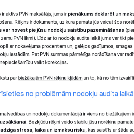
 ir aktīvs PVN maksātājs, jums ir
pienākums deklarēt un mak
došanu. Rēķins ir dokuments, uz kura pamata jūs veicat šos norē
ns var novest pie jūsu nodokļu saistību pazemināšanas
(pi
zemu PVN likmi). Līdz ar to nodokļu audita laikā jums var tikt pi
opā ar nokavējuma procentiem un, galējos gadījumos, smagas f
okļu iestādēm. Pat PVN summas pārmērīga norādīšana var radī
nepieciešamību veikt korekcijas.
akstu par
biežākajām PVN rēķinu kļūdām
un to, kā no tām izvairīt
airīsieties no problēmām nodokļu audita laikā
matvedības un nodokļu dokumentācijā ir viens no biežākajiem 
 uzsākšanai
. Bezkļūdu rēķini veido stabilu jūsu norēķinu pamatu
dzīga stresa, laika un izmaksu risku
, kas saistīts ar šādu a