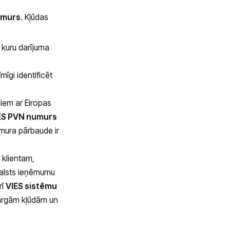
numurs
. Kļūdas
kuru darījuma
īgi identificēt
miem ar Eiropas
ES PVN numurs
umura pārbaude ir
 klientam,
 Valsts ieņēmumu
rī
VIES sistēmu
 dārgām kļūdām un