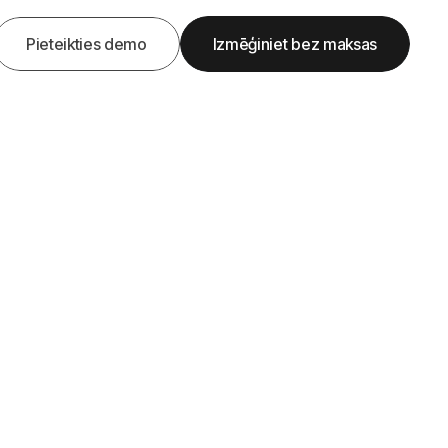
Pieteikties demo
Izmēģiniet bez maksas
Get Demo
Get Started
inus –
eļvedis