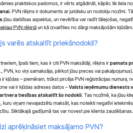
nāmies praktiskos padomos, ir vērts atgādināt, kāpēc tik liela n
šanai
. PVN rēķins ir dokuments ar juridisku un nodokļu nozīmi. T
s
jūsu darbības aspektus, un nevērība var radīt tālejošas, negat
iekļauj PVN rēķinā
un kā izvairīties no dārgi maksājošām kļūdām
s varēs atskaitīt priekšnodokli?
neriem, īpaši tiem, kas ir citi PVN maksātāji, rēķins ir
pamats p
.i., PVN, ko viņi samaksāja, pērkot jūsu preces vai pakalpojumus).
nā ir kļūdas – piemēram, trūkst pircēja PVN reģistrācijas numura, 
kme vai ir kļūdas adreses datos –
Valsts ieņēmumu dienests v
artnera tiesības atskaitīt šo nodokli
. Tas nozīmē, ka jūsu kl
, kuru viņam nevajadzētu maksāt, kas noteikti negatīvi ietekmēs
icību. Sliktākajā gadījumā tas var novest pie klienta zaudēšanas.
eizi aprēķināsiet maksājamo PVN?