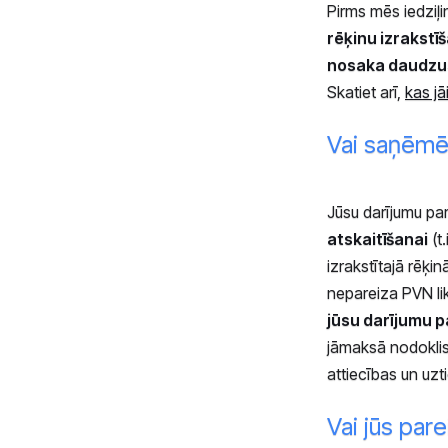
Pirms mēs iedziļi
rēķinu izrakstī
nosaka daudzu
Skatiet arī,
kas jā
Vai saņēmēj
Jūsu darījumu part
atskaitīšanai
(t
izrakstītajā rēķi
nepareiza PVN li
jūsu darījumu p
jāmaksā nodoklis
attiecības un uzt
Vai jūs par