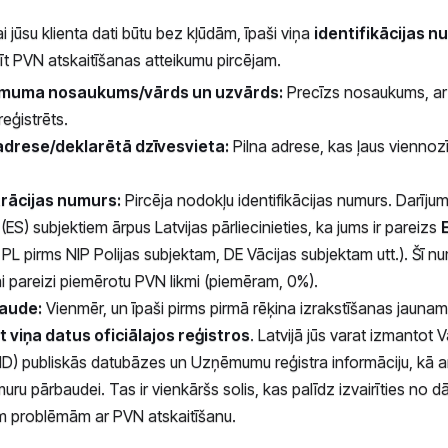
 lai jūsu klienta dati būtu bez kļūdām, īpaši viņa
identifikācijas 
dīt PVN atskaitīšanas atteikumu pircējam.
ēmuma nosaukums/vārds un uzvārds:
Precīzs nosaukums, ar 
reģistrēts.
adrese/deklarētā dzīvesvieta:
Pilna adrese, kas ļaus viennozīm
rācijas numurs:
Pircēja nodokļu identifikācijas numurs. Darīju
(ES) subjektiem ārpus Latvijas pārliecinieties, ka jums ir pareizs
PL pirms NIP Polijas subjektam, DE Vācijas subjektam utt.). Šī n
lai pareizi piemērotu PVN likmi (piemēram, 0%).
aude:
Vienmēr, un īpaši pirms pirmā rēķina izrakstīšanas jaunam
 viņa datus oficiālajos reģistros
. Latvijā jūs varat izmantot
ID) publiskās datubāzes un Uzņēmumu reģistra informāciju, kā a
ru pārbaudei. Tas ir vienkāršs solis, kas palīdz izvairīties no
m problēmām ar PVN atskaitīšanu.