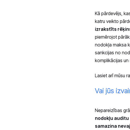
Kā pārdevējs, kas
katru veikto pār
izrakstīts rēķi
piemērojot pārāk 
nodokļa maksa k
sankcijas no nod
komplikācijas un 
Lasiet arī mūsu r
Vai jūs izv
Nepareizības grā
nodokļu auditu
samazina nevaja