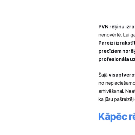
PVN rēķinu izra
nenovērtē. Lai ga
Pareizi izrakstī
precīziem norē
profesionāla u
Šajā
visaptvero
no nepieciešamo 
arhivēšanai. Neatk
ka jūsu pašreizēji
Kāpēc rē