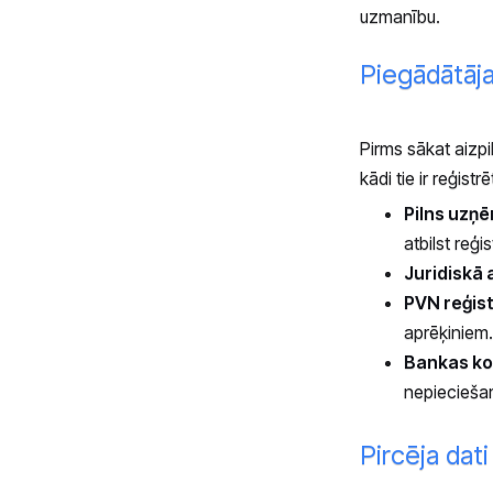
uzmanību.
Piegādātāja 
Pirms sākat aizpi
kādi tie ir reģist
Pilns uzņ
atbilst reģ
Juridiskā 
PVN reģist
aprēķiniem.
Bankas ko
nepiecieša
Pircēja dat