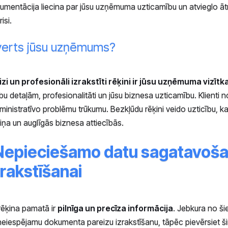
umentācija liecina par jūsu uzņēmuma uzticamību un atvieglo ātr
isi.
tverts jūsu uzņēmums?
zi un profesionāli izrakstīti rēķini ir jūsu uzņēmuma vizītk
u detaļām, profesionalitāti un jūsu biznesa uzticamību. Klienti 
inistratīvo problēmu trūkumu. Bezkļūdu rēķini veido uzticību, k
iņa un auglīgās biznesa attiecībās.
s: Nepieciešamo datu sagatavoš
zrakstīšanai
rēķina pamatā ir
pilnīga un precīza informācija
. Jebkura no š
neiespējamu dokumenta pareizu izrakstīšanu, tāpēc pievērsiet