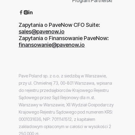
Program Partnerski



Zapytania o PaveNow CFO Suite:
sales@pavenow.io
Zapytania o Finansowanie PaveNow:
finansowanie@pavenow.io
Pave Poland sp. z o.o. z siedzibą w Warszawie,
przy ul. Chmielnej 73, 00-801 Warszawa, wpisana
do rejestru przedsiębiorców Krajowego Rejestru
Sądowego przez Sąd Rejonowy dla m.st.
Warszawy w Warszawie, XII Wydział Gospodarczy
Krajowego Rejestru Sądowego pod numerem KRS:
0001031636, NIP: 7011141512, z kapitałem
zakładowym opłaconym w całości w wysokości 2
250 000 zł.