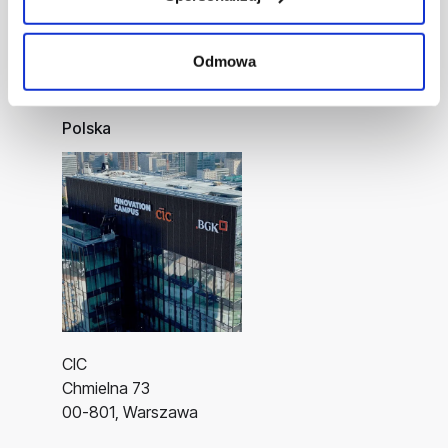
Wspieramy MŚP w rozwoju jutra.
Odmowa
Zarządzaj finansami mądrzej.
Sięgaj po finansowanie szybciej.
Polska
CIC
Chmielna 73
00-801, Warszawa