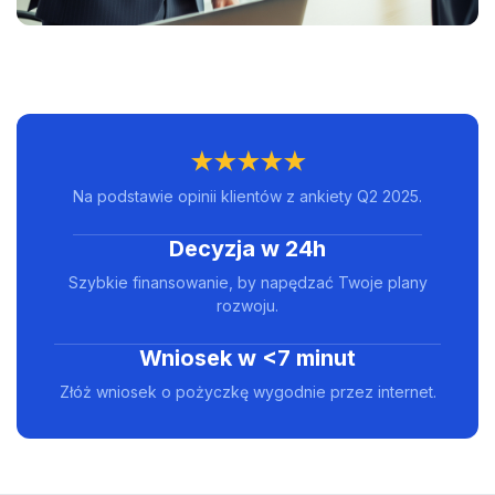
★★★★★
Na podstawie opinii klientów z ankiety Q2 2025.
Decyzja w 24h
Szybkie finansowanie, by napędzać Twoje plany
rozwoju.
Wniosek w <7 minut
Złóż wniosek o pożyczkę wygodnie przez internet.