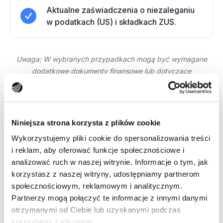
Aktualne zaświadczenia o niezaleganiu
w podatkach (US) i składkach ZUS.
Uwaga: W wybranych przypadkach mogą być wymagane
dodatkowe dokumenty finansowe lub dotyczące
zabezpieczenia - poinformujemy Cię o tym na etapie
analizy.
Niniejsza strona korzysta z plików cookie
Wykorzystujemy pliki cookie do spersonalizowania treści
i reklam, aby oferować funkcje społecznościowe i
analizować ruch w naszej witrynie. Informacje o tym, jak
korzystasz z naszej witryny, udostępniamy partnerom
Wspieramy rozwój firm w
społecznościowym, reklamowym i analitycznym.
całej Polsce
Partnerzy mogą połączyć te informacje z innymi danymi
otrzymanymi od Ciebie lub uzyskanymi podczas
korzystania z ich usług.
Z naszych pożyczek na rozwój korzystają firmy