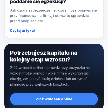
poddanie się egzekucji?
Jak działa zabezpieczenie, które może pojawić się
przy finansowaniu firmy, i co warto sprawdzić
przed podpisaniem.
Czytaj artykuł
→
Potrzebujesz kapitału na
kolejny etap wzrostu?
Złóż wniosek online i sprawdź, czy pożyczka na
wzrost może pomóc Twojej firmie wykorzystać
okazję, zwiększyć skalę działania lub utrzymać
płynność przy większych kosztach.
Złóż wniosek online