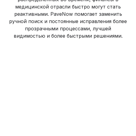
медицинской отрасли быстро могут стать
реактивными. PaveNow помогает заменить
ручной поиск и постоянные исправления более
прозрачными процессами, лучшей
видимостью и более быстрыми решениями.
Инвестиции в оборудование и
постоянные операционные расходы
давят на денежный поток до того, как
доходы полностью компенсируют
затраты.
Счета от поставщиков, B2B-расчеты и
расходные документы поступают из
разных мест и легко теряются до
передачи в бухгалтерию.
Сложнее быстро понять, какие услуги,