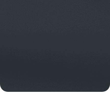
Записаться на демо
Узнать о PaveNow Automation
Узнать варианты
финансирования