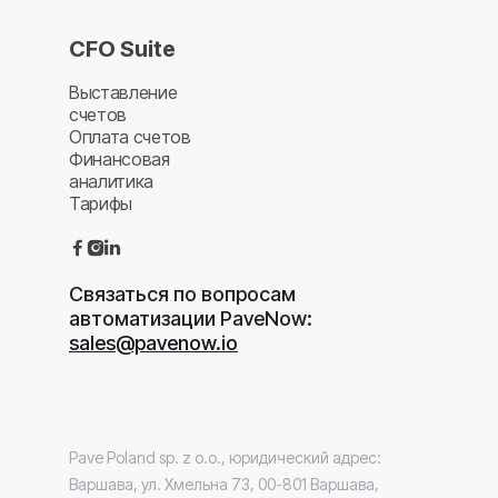
CFO Suite
Выставление
счетов
Оплата счетов
Финансовая
аналитика
Тарифы



Связаться по вопросам
автоматизации PaveNow:
sales@pavenow.io
Pave Poland sp. z o.o., юридический адрес:
Варшава, ул. Хмельна 73, 00-801 Варшава,