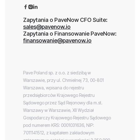



Zapytania o PaveNow CFO Suite:
sales@pavenow.io
Zapytania o Finansowanie PaveNow:
finansowanie@pavenow.io
Pave Poland sp. z o.o. z siedzibą w
Warszawie, przy ul. Chmielnej 73, 00-801
Warszawa, wpisana do rejestru
przedsiębiorców Krajowego Rejestru
Sądowego przez Sąd Rejonowy dla m.st.
Warszawy w Warszawie, XII Wydział
Gospodarczy Krajowego Rejestru Sądowego
pod numerem KRS: 0001031636, NIP:
7011141512, z kapitałem zakładowym