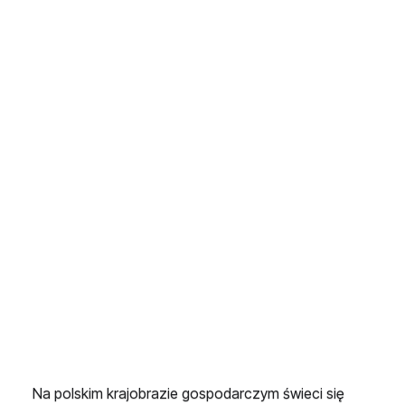
którym tonie 640
tysięcy polskich
firm.
Na polskim krajobrazie gospodarczym świeci się