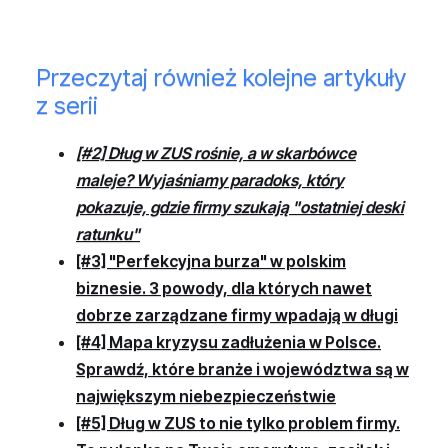
Przeczytaj również kolejne artykuły
z serii
[#2] Dług w ZUS rośnie, a w skarbówce
maleje? Wyjaśniamy paradoks, który
pokazuje, gdzie firmy szukają "ostatniej deski
ratunku"
[#3] "Perfekcyjna burza" w polskim
biznesie. 3 powody, dla których nawet
dobrze zarządzane firmy wpadają w długi
[#4] Mapa kryzysu zadłużenia w Polsce.
Sprawdź, które branże i województwa są w
największym niebezpieczeństwie
[#5] Dług w ZUS to nie tylko problem firmy.