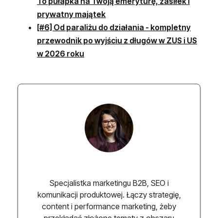
To pułapka na Twoją emeryturę, zasiłek i
prywatny majątek
[#6] Od paraliżu do działania - kompletny
przewodnik po wyjściu z długów w ZUS i US
w 2026 roku
Paulina Chmielewska
Specjalistka marketingu B2B, SEO i
komunikacji produktowej. Łączy strategię,
content i performance marketing, żeby
przekładać złożone tematy z obszaru