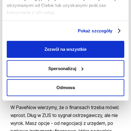
otrzymanymi od Ciebie lub uzyskanymi podczas
👉
Przeczytaj analizę:
Pożyczka pomostowa czy
korzystania z ich usług.
układ ratalny
Wnioski na 2026 rok
Pokaż szczegóły
Zezwól na wszystkie
Kwota 21 miliardów złotych długu to nie tylko
statystyka makroekonomiczna. To suma tysięcy
indywidualnych decyzji podejmowanych pod presją.
Spersonalizuj
Jeśli Twoja firma jest częścią tej statystyki, pamiętaj
-
ZUS nie jest bankiem, a zaległość w składkach
Odmowa
to najdroższa forma finansowania działalności.
W PaveNow wierzymy, że o finansach trzeba mówić
wprost. Dług w ZUS to sygnał ostrzegawczy, ale nie
wyrok. Masz opcje - od negocjacji z urzędem, po
rynkowe instrumenty finansowe, które pozwalają