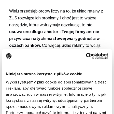
Wielu przedsiębiorców liczy na to, że układ ratalny z
ZUS rozwiąże ich problemy. I choć jest to ważne
narzędzie, które wstrzymuje egzekucję, to
nie
usuwa ono długu z historii Twojej firmy ani nie
przywraca natychmiastowej wiarygodności w
oczach banków.
Co więcej, układ ratalny to wciąż
dług, który trzeba obsługiwać co miesiąc, równolegle
z bieżącymi składkami. Dla firmy, która ma problemy
z płynnością (cash flow), podwójne obciążenie może
być gwoździem do trumny.
Niniejsza strona korzysta z plików cookie
Wykorzystujemy pliki cookie do spersonalizowania treści
Dlatego kluczowe jest podejście strategiczne.
i reklam, aby oferować funkcje społecznościowe i
Zamiast rolować dług w nieskończoność, warto
analizować ruch w naszej witrynie. Informacje o tym, jak
rozważyć jego całkowitą spłatę, by odzyskać czystą
korzystasz z naszej witryny, udostępniamy partnerom
kartę i swobodę operacyjną.
społecznościowym, reklamowym i analitycznym.
Partnerzy mogą połączyć te informacje z innymi danymi