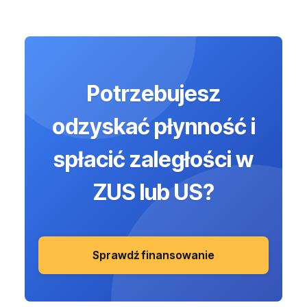
Potrzebujesz
odzyskać płynność i
spłacić zaległości w
ZUS lub US?
Sprawdź finansowanie