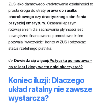
ZUS jako darmowego kredytowania działalności to
prosta droga do utraty
prawa do zasiłku
chorobowego
czy
drastycznego obniżenia
przyszłej emerytury
. Czasami lepszym
rozwiązaniem dla zachowania płynności jest
zewnętrzne finansowanie pomostowe, które
pozwala "wyczyścić" konto w ZUS i odzyskać
status rzetelnego płatnika.
👉
Dowiedz się więcej:
Pożyczka pomostowa -
co to jest i kiedy warto z niej skorzystać?
Koniec iluzji: Dlaczego
układ ratalny nie zawsze
wystarcza?